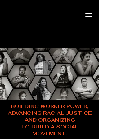
BUILDING WORKER POWER,
ADVANCING RACIAL JUSTICE
AND ORGANIZING
TO BUILD A SOCIAL
MOVEMENT.