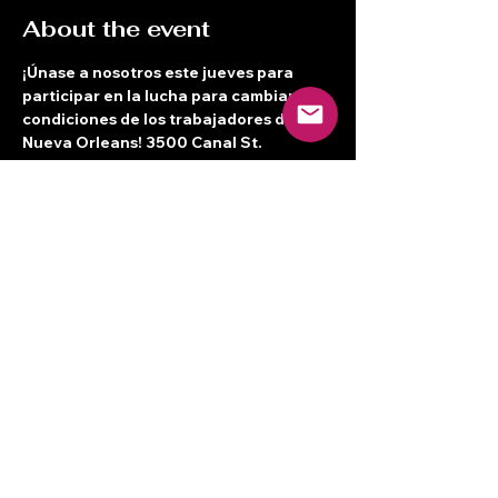
About the event
¡Únase a nosotros este jueves para 
participar en la lucha para cambiar las 
condiciones de los trabajadores de 
Nueva Orleans! 3500 Canal St. 
Segundo piso a las 7 p. m. Se 
proporciona cuidado de niños, comida 
e interpretación. ¡Te veo allí!
Share this event
Terms of Service
© 2024 Centro de Trabajadores para la