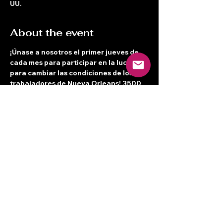
UU.
About the event
¡Únase a nosotros el primer jueves de 
cada mes para participar en la lucha 
para cambiar las condiciones de los 
trabajadores de Nueva Orleans! 3500 
Canal St. Segundo piso a las 7 p. m. Se 
brinda cuidado de niños y alimentación 
en un espacio bilingüe.  ¡Nos vemos allí!
Share this event