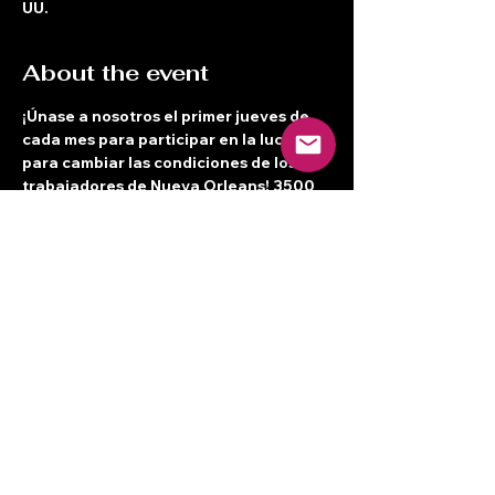
UU.
About the event
¡Únase a nosotros el primer jueves de 
cada mes para participar en la lucha 
para cambiar las condiciones de los 
trabajadores de Nueva Orleans! 3500 
Canal St. Segundo piso a las 7 p. m. Se 
brinda cuidado de niños y alimentación 
en un espacio bilingüe.  ¡Nos vemos allí!
Share this event