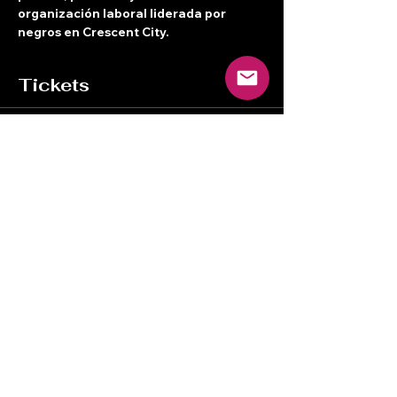
organización laboral liderada por 
negros en Crescent City.
Tickets
Venta finalizada
Tipo de entrada
Entradas de cortesía
Leer más
Precio
0,00 US$